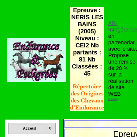
Epreuve :
NERIS LES
AB-
BAINS
Infogéranc
(2005)
en
Niveau :
partenariat
CEI2 Nb
avec le site
partants :
Propose
81 Nb
une remise
Classées :
de 20 %
45
sur la
réalisation
Répertoire
de site
des Origines
WEB
des Chevaux
e-mail
)
d'Endurance
Acceuil
Epreu