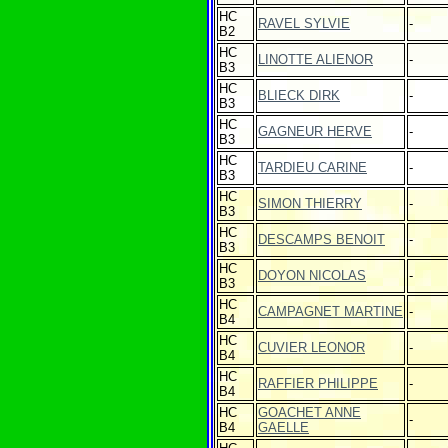
HC
RAVEL SYLVIE
-
B2
HC
LINOTTE ALIENOR
-
B3
HC
BLIECK DIRK
-
B3
HC
GAGNEUR HERVE
-
B3
HC
TARDIEU CARINE
-
B3
HC
SIMON THIERRY
-
B3
HC
DESCAMPS BENOIT
-
B3
HC
DOYON NICOLAS
-
B3
HC
CAMPAGNET MARTINE
-
B4
HC
CUVIER LEONOR
-
B4
HC
RAFFIER PHILIPPE
-
B4
HC
GOACHET ANNE
-
B4
GAELLE