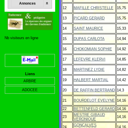
Annonces
12
MAFILLE CHRISTELLE
15,75
13
PICARD GERARD
15,75
14
SAINT MAURICE
15,33
Nb visiteurs en ligne
15
DUPAS CARLOTA
14,94
16
CHOKOMIAN SOPHIE
14,92
17
LEFEVRE KLERVI
14,85
18
MARTINEZ LYDIE
14,82
Liens
19
HALBERT MARTIAL
14,42
ARBRE
ADOCEE
20
DE RAFFIN BERTRAND
14,3
21
BOURDELOT EVELYNE
14,16
22
BETTENFELD GERARD
14,16
MESTRE GIBAUD
23
14,16
VERONIQUE
GONCALVES
24
14,16