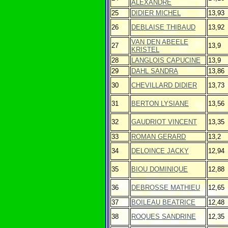
ALEXANDRE
25
DIDIER MICHEL
13,93
26
DEBLAISE THIBAUD
13,92
VAN DEN ABEELE
27
13,9
KRISTEL
28
LANGLOIS CAPUCINE
13,9
29
DAHL SANDRA
13,86
30
CHEVILLARD DIDIER
13,73
31
BERTON LYSIANE
13,56
32
GAUDRIOT VINCENT
13,35
33
ROMAN GERARD
13,2
34
DELOINCE JACKY
12,94
35
BIOU DOMINIQUE
12,88
36
DEBROSSE MATHIEU
12,65
37
BOILEAU BEATRICE
12,48
38
ROQUES SANDRINE
12,35