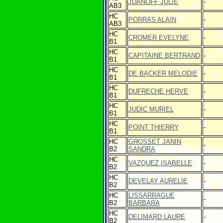
JDANOFF JULIE
-
AB3
HC
PORRAS ALAIN
-
AB3
HC
CROMER EVELYNE
-
B1
HC
CAPITAINE BERTRAND
-
B1
HC
DE BACKER MELODIE
-
B1
HC
DUFRECHE HERVE
-
B1
HC
JUDIC MURIEL
-
B1
HC
POINT THIERRY
-
B1
HC
GROSSET JANIN
-
B2
SANDRA
HC
VAZQUEZ ISABELLE
-
B2
HC
DEVELAY AURELIE
-
B2
HC
LISSARRAGUE
-
B2
BARBARA
HC
DELIMARD LAURE
-
B2