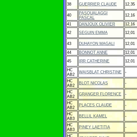
38
GUERRIER CLAUDE
12,35
PASQUALAGGI
40
12,16
PASCAL
41
DANJOUX OLIVIER
12,16
42
SEGUIN EMMA
12,01
43
DUHAYON MAGALI
12,01
44
BONNOT ANNE
12,01
45
IRR CATHERINE
12,01
HC
WAISBLAT CHRISTINE
-
AB2
HC
BLOT NICOLAS
-
AB2
HC
GRANGER FLORENCE
-
AB2
HC
PLACES CLAUDE
-
AB2
HC
BELLIL KAMEL
-
AB3
HC
PINEY LAETITIA
-
AB3
HC