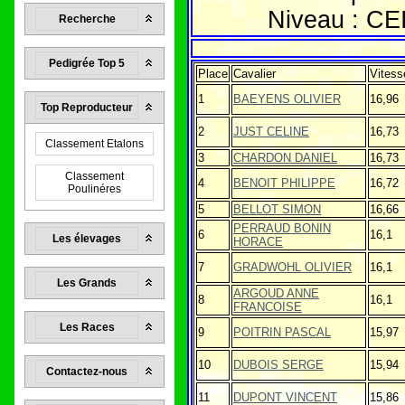
Niveau : CEI
Recherche
Pedigrée Top 5
Place
Cavalier
Vitess
1
BAEYENS OLIVIER
16,96
Top Reproducteur
2
JUST CELINE
16,73
Classement Etalons
3
CHARDON DANIEL
16,73
Classement
4
BENOIT PHILIPPE
16,72
Poulinéres
5
BELLOT SIMON
16,66
PERRAUD BONIN
6
16,1
Les élevages
HORACE
7
GRADWOHL OLIVIER
16,1
Les Grands
ARGOUD ANNE
8
16,1
FRANCOISE
Les Races
9
POITRIN PASCAL
15,97
10
DUBOIS SERGE
15,94
Contactez-nous
11
DUPONT VINCENT
15,86