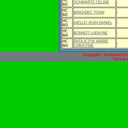
HC
SCHWARTZ CELINE
-
M2
HC
BRAZIDEC YOAN
-
M2
HC
AIELLO JEAN DANIEL
-
M3
HC
BONNOT LUDIVINE
-
M4
HC
RATAJCZYK MARIE
-
M4
CHRISTINE
Copyright - Endurance-Pe
Tous dro