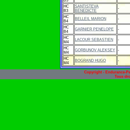
B3
HC
SANTISTEVA
-
B3
BENEDICTE
HC
BELLEIL MARION
-
B4
HC
GARNIER PENELOPE
-
B4
HC
LACOUR SEBASTIEN
-
M4
HC
GORBUNOV ALEKSEY
-
M4
HC
BOGRAND HUGO
-
M4
Copyright - Endurance-Pe
Tous dro