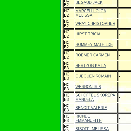
HC
BEGAUD JACK
-
B2
HC
MARCELLI OLGA
-
B2
MELISSA
HC
WRAY CHRISTOPHER
-
B2
HC
HIRST TRICIA
-
B2
HC
HOMMEY MATHILDE
-
B2
HC
ROEMER CARMEN
-
B2
HC
HERTZOG KATIA
-
B3
HC
GUEGUEN ROMAIN
-
B3
HC
WERRON IRIS
-
B3
HC
SCHOFFEL SKOREPA
-
B3
MANUELA
HC
BENOIT VALERIE
-
B3
HC
RIONDE
-
B3
EMMANUELLE
HC
BISOFFI MELISSA
-