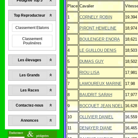
Pedigrée Top 5
Place
Cavalier
Vitess
Top Reproducteur
1
CORNELY ROBIN
19,394
Classement Etalons
2
PIRONT HEMELINE
18,974
Classement
3
BOULENGER ENORA
18,621
Poulinéres
4
LE GUILLOU DENIS
18,503
Les élevages
5
DUMAS GUY
18,502
6
RIOU LISA
17,981
Les Grands
7
LAMOUREUX MARINE
17,98
Les Races
8
BAUDRIT SARAH
17,977
Contactez-nous
9
BOCQUET JEAN NOEL
16,628
10
OLLIVIER DANIEL
16,559
Annonces
11
DENAYER DIANE
16,465