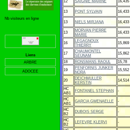
12
SAIGNIE MARINE
16,435
13
PONT SYLVAIN
16,433
Nb visiteurs en ligne
13
NIELS MIRJANA
16,433
MORVAN PIERRE
13
16,433
MARIE
LEGAGNOUX
16
15,869
THIERRY
CHAUMONTEL
17
15,862
Liens
SEUNAM
18
RONSMANS RAOUL
15,78
ARBRE
PENFORNIS JUNKER
19
15,552
ADOCEE
NORA
DEICHMULLER
20
14,514
KERSTIN
HC
FONTANEL STEPHAN
-
AB1
HC
GARCIA GWENAELLE
-
AB1
HC
DUBOIS SERGE
-
B2
HC
LEFEVRE KLERVI
-
B2