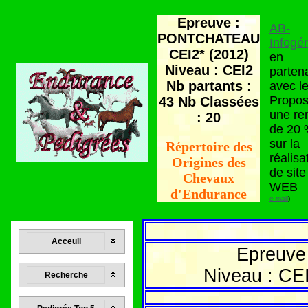
Epreuve :
AB-
PONTCHATEAU
Infogé
CEI2* (2012)
en
Niveau : CEI2
partena
Nb partants :
avec le
Propo
43 Nb Classées
une re
: 20
de 20
sur la
Répertoire des
réalisa
Origines des
de site
Chevaux
WEB
d'Endurance
e-mail
)
Acceuil
Epreuve
Niveau : CEI
Recherche