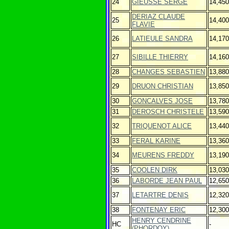
24
GIEUSSE SERGE
14,450
DERIAZ CLAUDE
25
14,400
FLAVIE
26
LATIEULE SANDRA
14,170
27
SIBILLE THIERRY
14,160
28
CHANGES SEBASTIEN
13,880
29
DRUON CHRISTIAN
13,850
30
GONCALVES JOSE
13,780
31
DEROSCH CHRISTELE
13,590
32
TRIQUENOT ALICE
13,440
33
FERAL KARINE
13,360
34
MEURENS FREDDY
13,190
35
COOLEN DIRK
13,030
36
LABORDE JEAN PAUL
12,650
37
LETARTRE DENIS
12,320
38
FONTENAY ERIC
12,300
HENRY CENDRINE
HC
-
(PHORDOY)