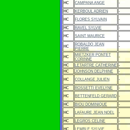
HC
CAMPANA ANGE
-
HC
KERBOUL ADRIEN
-
HC
FLORES SYLVAIN
-
HC
RAVEL SYLVIE
-
HC
SAINT MAURICE
-
ROBALDO JEAN
HC
-
PIERRE
MIETZKER PONTET
HC
-
CORINNE
HC
LETARTRE CATHERINE
-
HC
JOHNSON DELPHINE
-
HC
COLLANGE JULIEN
-
HC
ROSSETTI EVELYNE
-
HC
BETTENFELD GERARD
-
HC
BIOU DOMINIQUE
-
HC
LAFAURE JEAN NOEL
-
HC
LEGROS CELINE
-
HC
LEMBLE SYLVIE
-