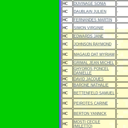
HC
DUVINAGE SONIA
-
HC
DAUBLAIN JULIEN
-
HC
FERNANDES MARTIN
-
HC
SIMON VIRGINIE
-
HC
EDWARDS JANE
-
HC
JOHNSON RAYMOND
-
HC
MAGAUD DAT MYRIAM
-
HC
GRIMAL JEAN MICHEL
-
GHYOROS PONCEL
HC
-
DANIELLE
HC
DAVID JACQUES
-
HC
BARONE NATHALIE
-
HC
BETTENFELD SAMUEL
-
HC
PEIROTES CARINE
-
HC
BERTON YANNICK
-
MOSTI CECILE
HC
-
(MILETTO)