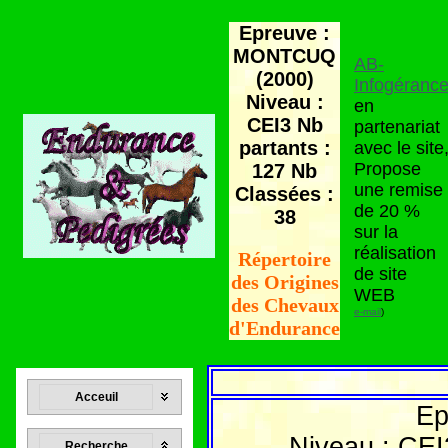
Epreuve :
MONTCUQ
AB-
(2000)
Infogéranc
Niveau :
en
CEI3 Nb
partenariat
partants :
avec le site
Propose
127 Nb
une remise
Classées :
de 20 %
38
sur la
réalisation
Répertoire
de site
des Origines
WEB
des Chevaux
e-mail
)
d'Endurance
Acceuil
Ep
Niveau : CEI
Recherche