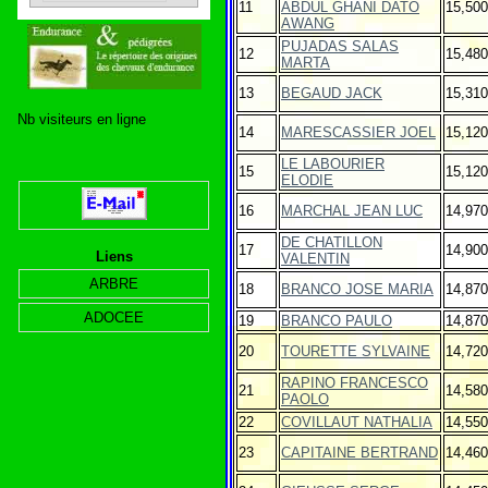
11
ABDUL GHANI DATO
15,500
AWANG
PUJADAS SALAS
12
15,480
MARTA
13
BEGAUD JACK
15,310
Nb visiteurs en ligne
14
MARESCASSIER JOEL
15,120
LE LABOURIER
15
15,120
ELODIE
16
MARCHAL JEAN LUC
14,970
DE CHATILLON
17
14,900
Liens
VALENTIN
ARBRE
18
BRANCO JOSE MARIA
14,870
ADOCEE
19
BRANCO PAULO
14,870
20
TOURETTE SYLVAINE
14,720
RAPINO FRANCESCO
21
14,580
PAOLO
22
COVILLAUT NATHALIA
14,550
23
CAPITAINE BERTRAND
14,460