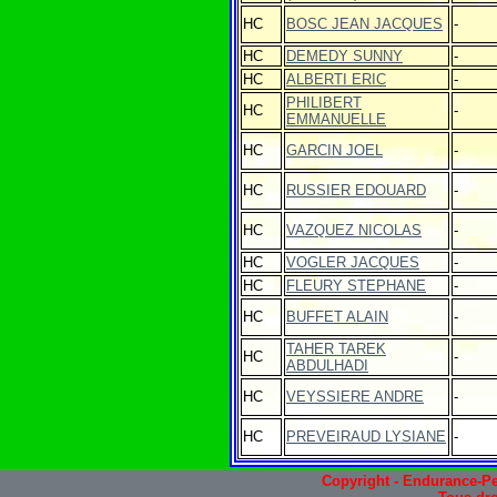
HC
BOSC JEAN JACQUES
-
HC
DEMEDY SUNNY
-
HC
ALBERTI ERIC
-
PHILIBERT
HC
-
EMMANUELLE
HC
GARCIN JOEL
-
HC
RUSSIER EDOUARD
-
HC
VAZQUEZ NICOLAS
-
HC
VOGLER JACQUES
-
HC
FLEURY STEPHANE
-
HC
BUFFET ALAIN
-
TAHER TAREK
HC
-
ABDULHADI
HC
VEYSSIERE ANDRE
-
HC
PREVEIRAUD LYSIANE
-
Copyright - Endurance-Pe