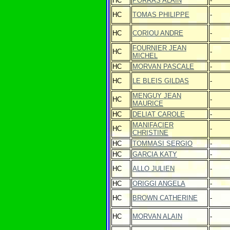
HC
PORRAS ALAIN
-
HC
TOMAS PHILIPPE
-
HC
CORIOU ANDRE
-
FOURNIER JEAN
HC
-
MICHEL
HC
MORVAN PASCALE
-
HC
LE BLEIS GILDAS
-
MENGUY JEAN
HC
-
MAURICE
HC
DELIAT CAROLE
-
MANIFACIER
HC
-
CHRISTINE
HC
TOMMASI SERGIO
-
HC
GARCIA KATY
-
HC
ALLO JULIEN
-
HC
ORIGGI ANGELA
-
HC
BROWN CATHERINE
-
HC
MORVAN ALAIN
-