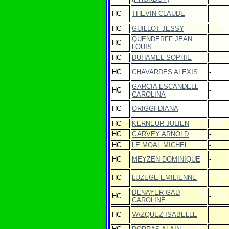
HC
THEVIN CLAUDE
-
HC
GUILLOT JESSY
-
QUENDERFF JEAN
HC
-
LOUIS
HC
DUHAMEL SOPHIE
-
HC
CHAVARDES ALEXIS
-
GARCIA ESCANDELL
HC
-
CAROLINA
HC
ORIGGI DIANA
-
HC
KERNEUR JULIEN
-
HC
GARVEY ARNOLD
-
HC
LE MOAL MICHEL
-
HC
MEYZEN DOMINIQUE
-
HC
LUZEGE EMILIENNE
-
DENAYER GAD
HC
-
CAROLINE
HC
VAZQUEZ ISABELLE
-