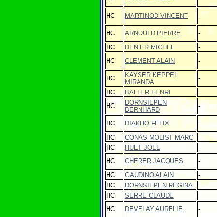
HC
MARTINOD VINCENT
-
HC
ARNOULD PIERRE
-
HC
DENIER MICHEL
-
HC
CLEMENT ALAIN
-
KAYSER KEPPEL
HC
-
MIRANDA
HC
BALLER HENRI
-
DORNSIEPEN
HC
-
BERNHARD
HC
DIAKHO FELIX
-
HC
CONAS MOLIST MARC
-
HC
HUET JOEL
-
HC
CHERER JACQUES
-
HC
GAUDINO ALAIN
-
HC
DORNSIEPEN REGINA
-
HC
SERRE CLAUDE
-
HC
DEVELAY AURELIE
-