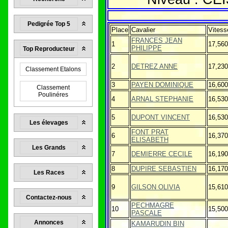
Pedigrée Top 5
Place
Cavalier
Vitess
FRANCES JEAN
1
17,560
PHILIPPE
Top Reproducteur
2
DETREZ ANNE
17,230
Classement Etalons
3
PAYEN DOMINIQUE
16,600
Classement
Poulinéres
4
ARNAL STEPHANIE
16,530
5
DUPONT VINCENT
16,530
Les élevages
FONT PRAT
6
16,370
ELISABETH
Les Grands
7
DEMIERRE CECILE
16,190
8
DUPIRE SEBASTIEN
16,170
Les Races
9
GILSON OLIVIA
15,610
Contactez-nous
PECHMAGRE
10
15,500
PASCALE
Annonces
KAMARUDIN BIN