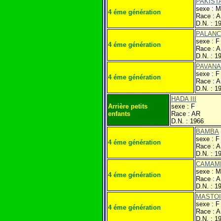
PAKIST
sexe : M
4 éme génération
Race : 
D.N. : 1
PALAN
sexe : F
4 éme génération
Race : 
D.N. : 1
PAVANA
sexe : F
4 éme génération
Race : 
D.N. : 1
HADA III
Arrière petits
sexe : F
enfants
Race : AR
D.N. : 1966
BAMBA
sexe : F
4 éme génération
Race : 
D.N. : 1
CAMAM
sexe : M
4 éme génération
Race : 
D.N. : 1
MASTO
sexe : F
4 éme génération
Race : 
D.N. : 1