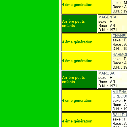
sexe : M
4 éme génération
Race : 
D.N. : 1
MAGENTA
Arrière petits
sexe : F
enfants
Race : AR
D.N. : 1971
CHANE
sexe : F
4 éme génération
Race : 
D.N. : 1
HARMO
sexe : F
4 éme génération
Race : 
D.N. : 1
MAROBA
Arrière petits
sexe : F
enfants
Race : AR
D.N. : 1971
MILENA
GREOU
4 éme génération
sexe : F
Race : 
D.N. : 1
BALI D
sexe : F
4 éme génération
Race : 