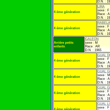
D.N. : 1
LIRA
sexe : F
4 éme génération
Race : 
D.N. : 1
RABEL
sexe : F
4 éme génération
Race : 
D.N. : 1
GALEON
Arrière petits
sexe : M
enfants
Race : AR
D.N. : 1965
GUAL 
sexe : F
4 éme génération
Race : 
D.N. : 1
GUAL G
sexe : M
4 éme génération
Race : 
D.N. : 1
GUAL G
sexe : F
4 éme génération
Race : 
D.N. : 1
GUAL L
sexe : F
4 éme génération