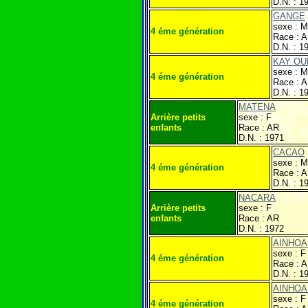
D.N. : 1
GANGE
sexe : M
4 éme génération
Race : 
D.N. : 1
KAY O
sexe : M
4 éme génération
Race : 
D.N. : 1
MATENA
Arrière petits
sexe : F
enfants
Race : AR
D.N. : 1971
CACAO
sexe : M
4 éme génération
Race : 
D.N. : 1
NACARA
Arrière petits
sexe : F
enfants
Race : AR
D.N. : 1972
AINHOA
sexe : F
4 éme génération
Race : 
D.N. : 1
AINHOA
sexe : F
4 éme génération