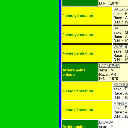
D.N. : 1970
BACAN
sexe : F
4 éme génération
Race : 
D.N. : 1
DAGO
sexe : M
4 éme génération
Race : 
D.N. : 1
VARDU
sexe : M
4 éme génération
Race : 
D.N. : 1
LAGARENO
Arrière petits
sexe : M
enfants
Race : AR
D.N. : 1970
ESCOG
sexe : F
4 éme génération
Race : 
D.N. : 1
MANILA
sexe : F
4 éme génération
Race : 
D.N. : 1
LAVADA
Arrière petits
sexe : F