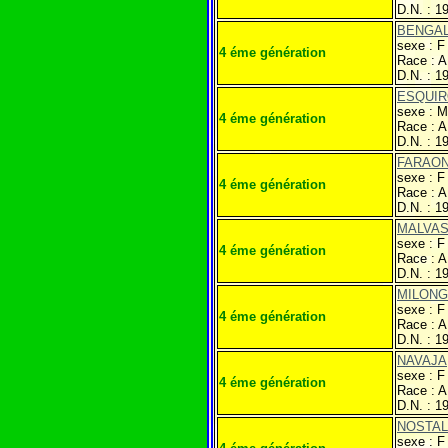
D.N. : 1
BENGA
sexe : F
4 éme génération
Race : 
D.N. : 1
ESQUIR
sexe : M
4 éme génération
Race : 
D.N. : 1
FARAO
sexe : F
4 éme génération
Race : 
D.N. : 1
MALVAS
sexe : F
4 éme génération
Race : 
D.N. : 1
MILON
sexe : F
4 éme génération
Race : 
D.N. : 1
NAVAJA
sexe : F
4 éme génération
Race : 
D.N. : 1
NOSTAL
sexe : F