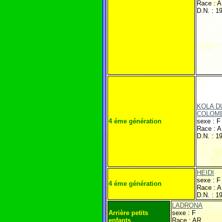
Race : 
D.N. : 1
KOLA D
COLOM
4 éme génération
sexe : F
Race : 
D.N. : 1
HEIDI
sexe : F
4 éme génération
Race : 
D.N. : 1
LADRONA
Arrière petits
sexe : F
enfants
Race : AR