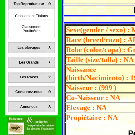
Top Reproducteur
Classement Etalons
Classement
Sexe(gender / sexo) :
Poulinéres
Race (breed/raza) : A
Les élevages
Robe (color/capa) : Gr
Taille (size/talla) : NA
Les Grands
Naissance
(birth/Nacimiento) : 
Les Races
Naisseur : (999 )
Contactez-nous
Co-Naisseur : NA
Elevage : NA
Annonces
Propiétaire : NA
P