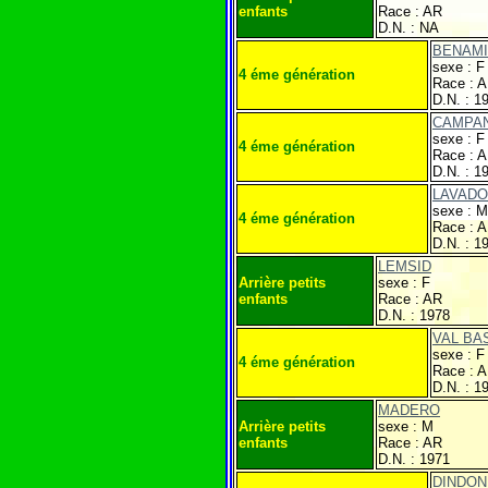
enfants
Race : AR
D.N. : NA
BENAM
sexe : F
4 éme génération
Race : 
D.N. : 1
CAMPA
sexe : F
4 éme génération
Race : 
D.N. : 1
LAVADO
sexe : M
4 éme génération
Race : 
D.N. : 1
LEMSID
Arrière petits
sexe : F
enfants
Race : AR
D.N. : 1978
VAL BA
sexe : F
4 éme génération
Race : 
D.N. : 1
MADERO
Arrière petits
sexe : M
enfants
Race : AR
D.N. : 1971
DINDON