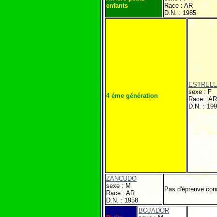
enfants
Race : AR
D.N. : 1985
ESTRELL
sexe : F
4 éme génération
Race : AR
D.N. : 19
ZANCUDO
sexe : M
Pas d'épreuve con
Race : AR
D.N. : 1958
BOJADOR