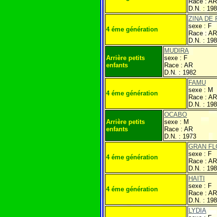
Race : AR
D.N. : 19
ZINA DE
sexe : F
4 éme génération
Race : AR
D.N. : 19
MUDIRA
Arrière petits
sexe : F
enfants
Race : AR
D.N. : 1982
FAMU
sexe : M
4 éme génération
Race : AR
D.N. : 19
OCABO
Arrière petits
sexe : M
enfants
Race : AR
D.N. : 1973
GRAN FL
sexe : F
4 éme génération
Race : AR
D.N. : 19
HAITI
sexe : F
4 éme génération
Race : AR
D.N. : 19
LYDIA