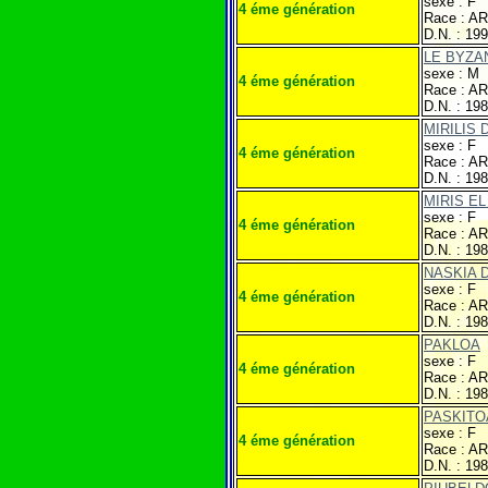
sexe : F
4 éme génération
Race : AR
D.N. : 19
LE BYZA
sexe : M
4 éme génération
Race : AR
D.N. : 19
MIRILIS 
sexe : F
4 éme génération
Race : AR
D.N. : 19
MIRIS EL
sexe : F
4 éme génération
Race : AR
D.N. : 19
NASKIA 
sexe : F
4 éme génération
Race : AR
D.N. : 19
PAKLOA
sexe : F
4 éme génération
Race : AR
D.N. : 19
PASKITO
sexe : F
4 éme génération
Race : AR
D.N. : 19