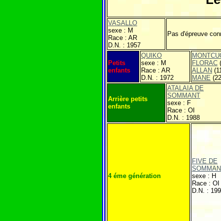
VASALLO
sexe : M
Pas d'épreuve con
Race : AR
D.N. : 1957
QUIKO
MONTCU
Petits
sexe : M
FLORAC
(
enfants
Race : AR
ALLAN
(11
D.N. : 1972
MANE
(22
ATALAIA DE
SOMMANT
Arrière petits
sexe : F
enfants
Race : OI
D.N. : 1988
FIVE DE
SOMMAN
4 éme génération
sexe : H
Race : OI
D.N. : 19