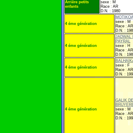
Arrière petits
sexe : M
enfants
Race : AR
D.N. : 1980
MOTIKO
sexe : M
4 éme génération
Race : AR
D.N. : 19
JADWAL 
PAYRAL
4 éme génération
sexe : H
Race : AR
D.N. : 19
BALHAIK
sexe : F
4 éme génération
Race : AR
D.N. : 19
GALIK D
BRUYER
4 éme génération
sexe : M
Race : AR
D.N. : 19