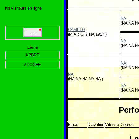
Nb visiteurs en ligne
NA
(NA NA N
CAMELO
(M AR Gris NA 1917 )
NA
(NA NA N
Liens
ARBRE
NA
ADOCEE
(NA NA N
NA
(NA NA NA NA NA )
NA
(NA NA N
Perfo
Place
Cavalier
Vitesse
Course
Le