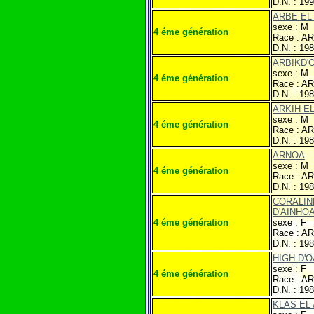
D.N. : 19
ARBE EL
sexe : M
4 éme génération
Race : AR
D.N. : 19
ARBIKD'
sexe : M
4 éme génération
Race : AR
D.N. : 19
ARKIH E
sexe : M
4 éme génération
Race : AR
D.N. : 19
ARNOA
sexe : M
4 éme génération
Race : AR
D.N. : 19
CORALIN
D'AINHO
4 éme génération
sexe : F
Race : AR
D.N. : 19
HIGH D'O
sexe : F
4 éme génération
Race : AR
D.N. : 19
KLAS EL