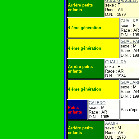
GUAL GRACIELA
Arrière petits
sexe : F
enfants
Race : AR
D.N. : 1979
GUAL KE
sexe : F
4 éme génération
Race : AR
D.N. : 19
GUAL PA
sexe : M
4 éme génération
Race : AR
D.N. : 19
GUAL LIRA
Arrière petits
sexe : F
enfants
Race : AR
D.N. : 1984
GUAL AR
sexe : M
4 éme génération
Race : AR
D.N. : 19
GALERO
Petits
sexe : M
Pas d'épr
enfants
Race : AR
D.N. : 1965
AAMIR
Arrière petits
sexe : M
enfants
Race : AR
D.N. : 1978