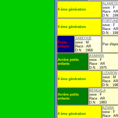
ALAMEDI
sexe : F
4 éme génération
Race : AR
D.N. : 19
FORTUN
sexe : F
4 éme génération
Race : AR
D.N. : 19
JABEQUE
Petits
sexe : M
Pas d'épr
enfants
Race : AR
D.N. : 1968
ASMARA
Arrière petits
sexe : F
enfants
Race : AR
D.N. : 1975
LIZARON
sexe : M
4 éme génération
Race : AR
D.N. : 19
BENGALA
Arrière petits
sexe : F
enfants
Race : AR
D.N. : 1983
AZARA
sexe : F
4 éme génération
Race : AR