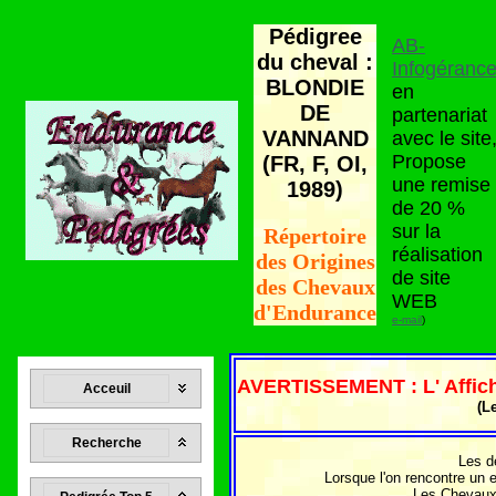
Pédigree
AB-
du cheval :
Infogéranc
BLONDIE
en
DE
partenariat
VANNAND
avec le site
Propose
(FR, F, OI,
une remise
1989)
de 20 %
sur la
Répertoire
réalisation
des Origines
de site
des Chevaux
WEB
d'Endurance
e-mail
)
AVERTISSEMENT : L' Affich
Acceuil
(L
Recherche
Les d
Lorsque l'on rencontre un 
Les Chevaux q