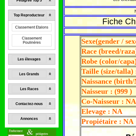
Pedigrée Top 5
Top Reproducteur
Fiche C
Classement Etalons
Classement
Sexe(gender / sex
Poulinéres
Race (breed/raza
Les élevages
Robe (color/capa)
Taille (size/talla)
Les Grands
Naissance (birth/
Les Races
Naisseur : (999 )
Co-Naisseur : NA
Contactez-nous
Elevage : NA
Annonces
Propiétaire : NA