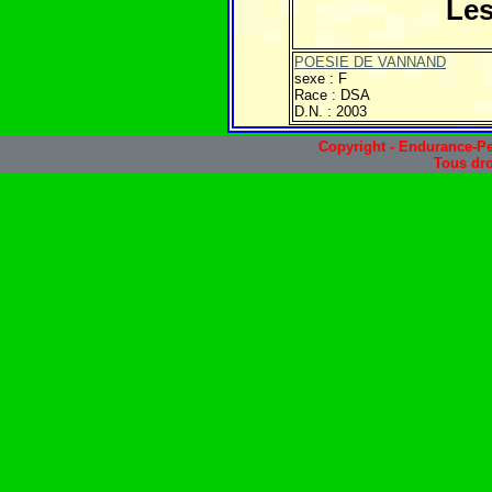
Les
POESIE DE VANNAND
sexe : F
Race : DSA
D.N. : 2003
Copyright - Endurance-Pe
Tous dro