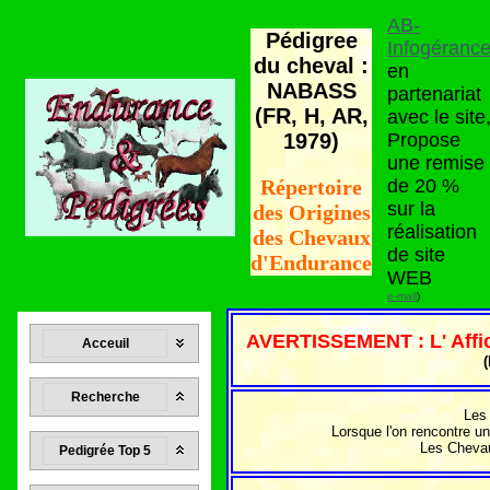
AB-
Pédigree
Infogéranc
du cheval :
en
NABASS
partenariat
(FR, H, AR,
avec le site
1979)
Propose
une remise
de 20 %
Répertoire
sur la
des Origines
réalisation
des Chevaux
de site
d'Endurance
WEB
e-mail
)
AVERTISSEMENT : L' Affic
Acceuil
(
Recherche
Les
Lorsque l'on rencontre un
Les Chevaux
Pedigrée Top 5