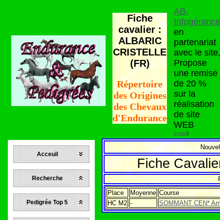
AB-
Fiche
Infogéranc
cavalier :
en
ALBARIC
partenariat
CRISTELLE
avec le site
(FR)
Propose
une remise
de 20 %
Répertoire
sur la
des Origines
réalisation
des Chevaux
de site
d'Endurance
WEB
e-mail
)
Nouvel
Acceuil
Fiche Cavali
Recherche
Place
Moyenne
Course
Pedigrée Top 5
HC M2
-
SOMMANT CEN* Ama